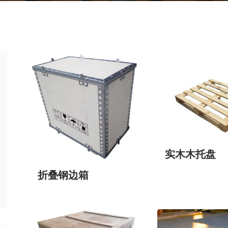
实木木托盘
折叠钢边箱