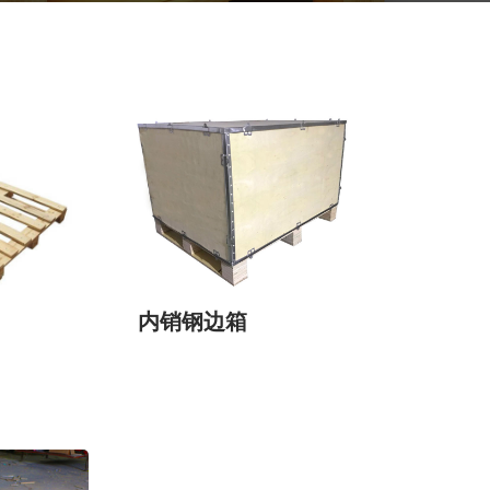
内销钢边箱