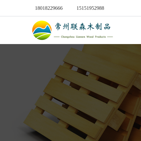
18018229666
15151952988